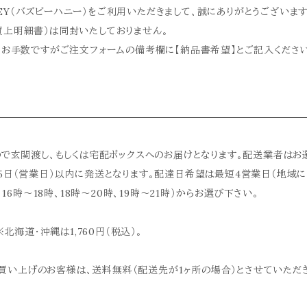
ONEY（バズビーハニー）をご利用いただきまして、誠にありがとうございます
上明細書）は同封いたしておりません。
、お手数ですがご注文フォームの備考欄に【納品書希望】とご記入くださ
ので玄関渡し、もしくは宅配ボックスへのお届けとなります。配送業者はお
5日（営業日）以内に発送となります。配達日希望は最短4営業日（地域に
16時～18時、18時～20時、19時～21時）からお選び下さい。
北海道・沖縄は1,760円（税込）。
上お買い上げのお客様は、送料無料（配送先が1ヶ所の場合）とさせていただ