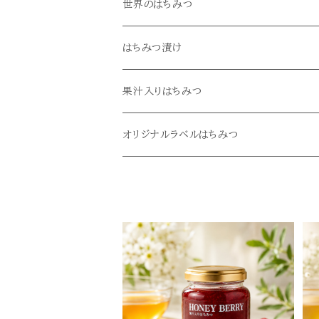
菜の花・桜
世界のはちみつ
蓮華・藤
アカシア
はちみつ漬け
栃・谷空木
オレンジ
果汁入りはちみつ
冬青・令法
クローバー
オリジナルラベルはちみつ
栗・柿
はちみつ漬け
はちみつ漬け
果汁入りはちみつ
果汁入りはちみつ