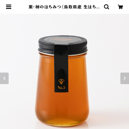
栗・柿のはちみつ〈鳥取県産 生はちみ
つ〉480g | 国産生はちみつ専門店｜
BUZZ BEE HONEY（バズビーハニ
ー）