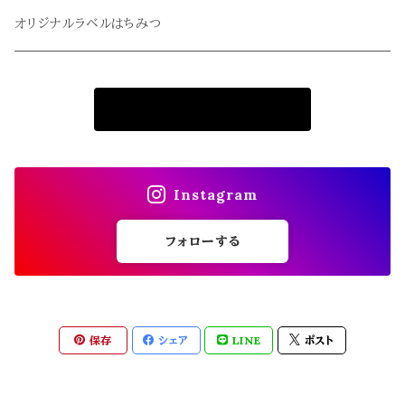
冬青・令法
クローバー
オリジナルラベルはちみつ
栗・柿
はちみつ漬け
商品一覧に戻る
はちみつ漬け
果汁入りはちみつ
果汁入りはちみつ
Instagram
フォローする
保存
シェア
LINE
ポスト