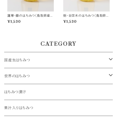
蓮華・藤のはちみつ〈鳥取県産
栃・谷空木のはちみつ〈鳥取県産
生はちみつ〉170g
生はちみつ〉170g
¥1,530
¥1,530
CATEGORY
国産生はちみつ
菜の花・桜
世界のはちみつ
蓮華・藤
アカシア
はちみつ漬け
栃・谷空木
オレンジ
果汁入りはちみつ