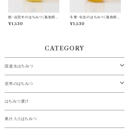
栃・谷空木のはちみつ〈鳥取県産
冬青・令法のはちみつ〈鳥取県産
生はちみつ〉170g
生はちみつ〉170g
¥1,530
¥1,530
CATEGORY
国産生はちみつ
菜の花・桜
世界のはちみつ
蓮華・藤
アカシア
はちみつ漬け
栃・谷空木
オレンジ
果汁入りはちみつ