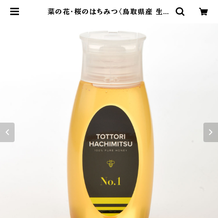
菜の花・桜のはちみつ〈鳥取県産 生は
ちみつ〉500g | 国産生はちみつ専門
店｜BUZZ BEE HONEY（バズビー
ハニー）