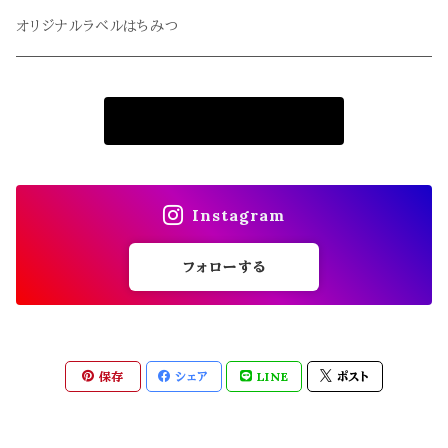
冬青・令法
クローバー
オリジナルラベルはちみつ
栗・柿
はちみつ漬け
商品一覧に戻る
はちみつ漬け
果汁入りはちみつ
果汁入りはちみつ
Instagram
フォローする
保存
シェア
LINE
ポスト