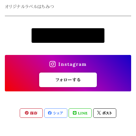
冬青・令法
クローバー
オリジナルラベルはちみつ
栗・柿
はちみつ漬け
商品一覧に戻る
はちみつ漬け
果汁入りはちみつ
果汁入りはちみつ
Instagram
フォローする
保存
シェア
LINE
ポスト