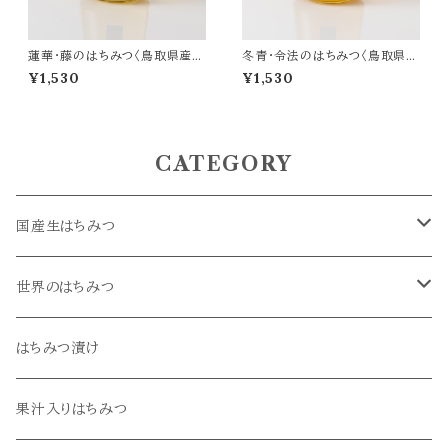
蓮華・藤のはちみつ〈鳥取県産
冬青・令法のはちみつ〈鳥取県産
生はちみつ〉170g
生はちみつ〉170g
¥1,530
¥1,530
CATEGORY
国産生はちみつ
菜の花・桜
世界のはちみつ
蓮華・藤
アカシア
はちみつ漬け
栃・谷空木
オレンジ
果汁入りはちみつ