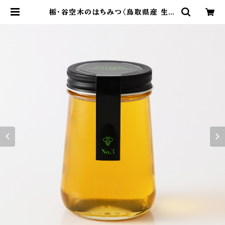
栃・谷空木のはちみつ〈鳥取県産 生は
ちみつ〉480g | 国産生はちみつ専門
店｜BUZZ BEE HONEY（バズビー
ハニー）