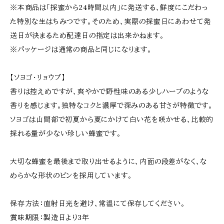
※本商品は「採蜜から24時間以内」に発送する、鮮度にこだわっ
た特別な生はちみつです。そのため、実際の採蜜日にあわせて発
送日が決まるため配達日の指定は出来かねます。
※パッケージは通常の商品と同じになります。
【ソヨゴ・リョウブ】
香りは控えめですが、爽やかで野性味のある少しハーブのような
香りを感じます。独特なコクと濃厚で深みのある甘さが特徴です。
ソヨゴは山間部で初夏から夏にかけて白い花を咲かせる、比較的
採れる量が少ない珍しい蜂蜜です。
大切な蜂蜜を最後まで取り出せるように、内面の段差がなく、な
めらかな形状のビンを採用しています。
保存方法：直射日光を避け、常温にて保存してください。
賞味期限：製造日より3年