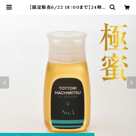
【限定販売6/22 18：00まで】24時間
以内発送『極蜜』第4弾（ソヨゴ・リョウ
ブ）300g | 国産生はちみつ専門店｜
BUZZ BEE HONEY（バズビーハニ
ー）