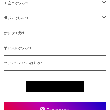
国産生はちみつ
菜の花・桜
世界のはちみつ
蓮華・藤
アカシア
はちみつ漬け
栃・谷空木
オレンジ
果汁入りはちみつ
冬青・令法
クローバー
オリジナルラベルはちみつ
栗・柿
はちみつ漬け
商品一覧に戻る
はちみつ漬け
果汁入りはちみつ
果汁入りはちみつ
Instagram